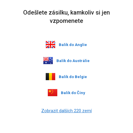
Odešlete zásilku, kamkoliv si jen
vzpomenete
Balík do Anglie
Balík do Austrálie
Balík do Belgie
Balík do Číny
Zobrazit dalších 220 zemí