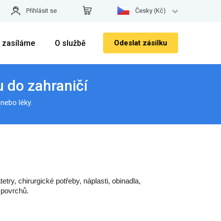
Přihlásit se
Česky (Kč)
 zasíláme
O službě
Odeslat zásilku
u do zahraničí
nebo léky.
try, chirurgické potřeby, náplasti, obinadla, 
 povrchů. 