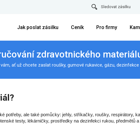
Sledovat zásilku
Jak poslat zásilku
Ceník
Pro firmy
Kam
ručování zdravotnického materiál
vám, ať už chcete zaslat roušky, gumové rukavice, gázu, dezinfekce 
iál?
potřeby, ale také pomůcky: jehly, stříkačky, roušky, respirátory, kate
otenské testy, lékárničky, prostředky na dezinfekci rukou, předmětů a