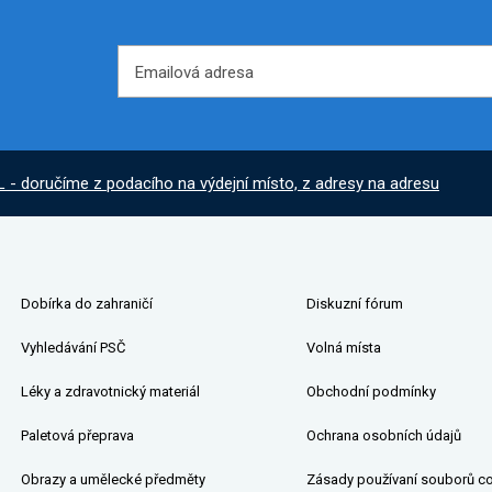
Emailová adresa
Emailová adresa
L - doručíme z podacího na výdejní místo, z adresy na adresu
Dobírka do zahraničí
Diskuzní fórum
Vyhledávání PSČ
Volná místa
Léky a zdravotnický materiál
Obchodní podmínky
Paletová přeprava
Ochrana osobních údajů
Obrazy a umělecké předměty
Zásady používaní souborů c