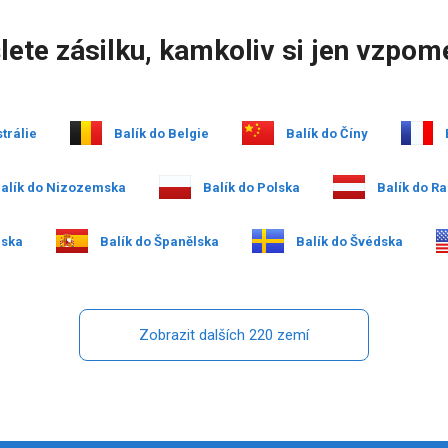
lete zásilku, kamkoliv si jen vzpom
trálie
Balík do Belgie
Balík do Číny
alík do Nizozemska
Balík do Polska
Balík do R
nska
Balík do Španělska
Balík do Švédska
Zobrazit dalších 220 zemí