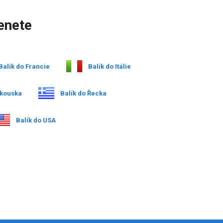
enete
Balík do Francie
Balík do Itálie
akouska
Balík do Řecka
Balík do USA