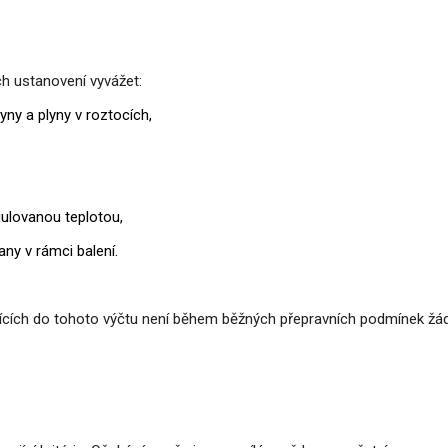
h ustanovení vyvážet:
ny a plyny v roztocích,
egulovanou teplotou,
any v rámci balení.
jících do tohoto výčtu není během běžných přepravních podmínek žá