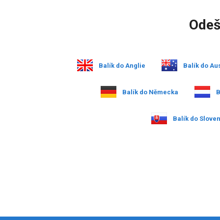
Odeš
Balík do Anglie
Balík do Aus
Balík do Německa
B
Balík do Slove