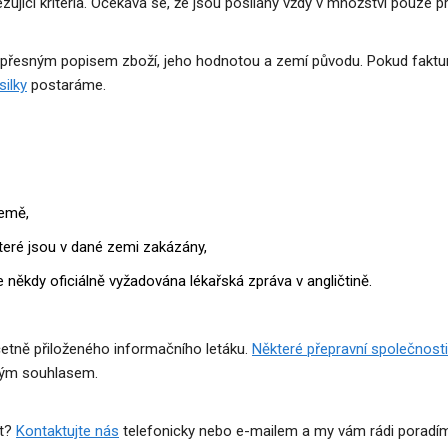
jící kritéria. Očekává se, že jsou posílány vždy v množství pouze p
u s přesným popisem zboží, jeho hodnotou a zemí původu. Pokud faktur
silky
postaráme.
země,
teré jsou v dané zemi zakázány,
e někdy oficiálně vyžadována lékařská zpráva v angličtině.
včetně přiloženého informačního letáku.
Některé přepravní společnosti
ným souhlasem.
at?
Kontaktujte nás
telefonicky nebo e-mailem a my vám rádi poradí