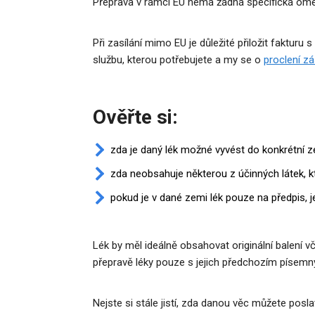
Přeprava v rámci EU nemá žádná specifická omezu
Při zasílání mimo EU je důležité přiložit faktur
službu, kterou potřebujete a my se o
proclení zá
Ověřte si:
zda je daný lék možné vyvést do konkrétní 
zda neobsahuje některou z účinných látek, k
pokud je v dané zemi lék pouze na předpis, j
Lék by měl ideálně obsahovat originální balení 
přepravě léky pouze s jejich předchozím písem
Nejste si stále jistí, zda danou věc můžete posl