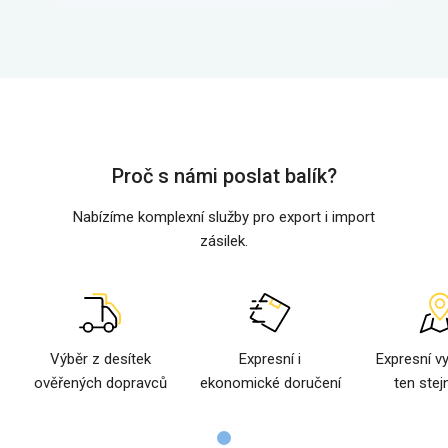
Proč s námi poslat balík?
Nabízíme komplexní služby pro export i import
zásilek.
Výběr z desítek
Expresní i
Expresní v
ověřených dopravců
ekonomické doručení
ten stej