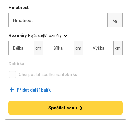
Hmotnost
Hmotnost
kg
Rozměry
Nejčastější rozměry
Délka
Šířka
Výška
Délka
Šířka
Výška
cm
cm
cm
Dobírka
Chci poslat zásilku na
dobírku
+
Přidat další balík
Spočítat cenu