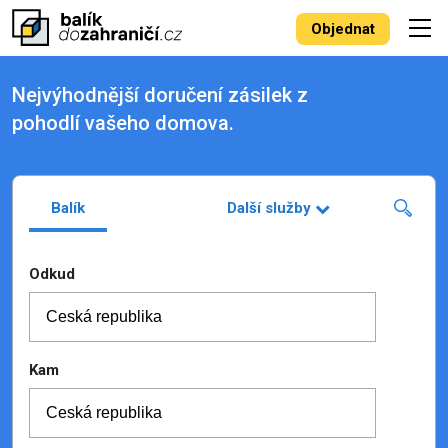
Objednat
Nejvýhodnější doručení zásilek z
pohodlí vašeho domova.
Balík
Další služby
Odkud
Kam