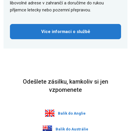
libovolné adrese v zahraničí a doručíme do rukou
příjemce letecky nebo pozemní přepravou.
Více informaci o službě
Odešlete zásilku, kamkoliv si jen
vzpomenete
Balík do Anglie
Balík do Austrálie