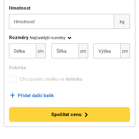
Hmotnost
Hmotnost
kg
Rozměry
Nejčastější rozměry
Délka
Šířka
Výška
Délka
Šířka
Výška
cm
cm
cm
Dobírka
Chci poslat zásilku na
dobírku
+
Přidat další balík
Spočítat cenu