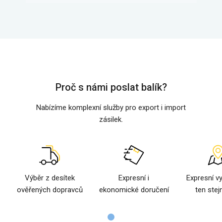
Proč s námi poslat balík?
Nabízíme komplexní služby pro export i import
zásilek.
Výběr z desítek
Expresní i
Expresní v
ověřených dopravců
ekonomické doručení
ten stej