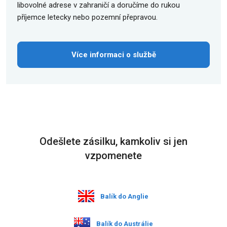
libovolné adrese v zahraničí a doručíme do rukou
příjemce letecky nebo pozemní přepravou.
Více informaci o službě
Odešlete zásilku, kamkoliv si jen
vzpomenete
Balík do Anglie
Balík do Austrálie