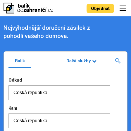
Objednat
Nejvýhodnější doručení zásilek z
pohodlí vašeho domova.
Balík
Další služby
Odkud
Kam