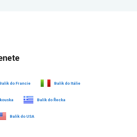
enete
Balík do Francie
Balík do Itálie
akouska
Balík do Řecka
Balík do USA