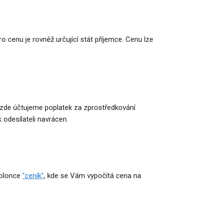
 cenu je rovněž určující stát příjemce. Cenu lze
v - zde účtujeme poplatek za zprostředkování
 odesílateli navrácen.
kolonce
"ceník"
, kde se Vám vypočítá cena na