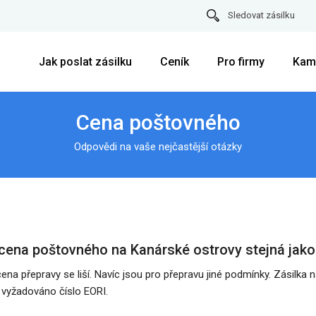
Sledovat zásilku
Jak poslat zásilku
Ceník
Pro firmy
Kam
Cena poštovného
Odpovědi na vaše nejčastější otázky
cena poštovného na Kanárské ostrovy stejná jak
cena přepravy se liší. Navíc jsou pro přepravu jiné podmínky. Zásilka 
 vyžadováno číslo EORI.