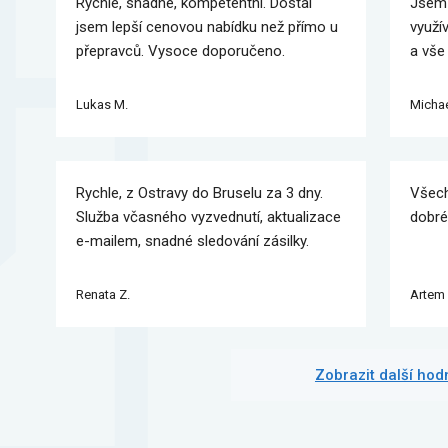
Rychlé, snadné, kompetentní. Dostal
Jsem 
jsem lepší cenovou nabídku než přímo u
využí
přepravců. Vysoce doporučeno.
a vše
Lukas M.
Michae
Rychle, z Ostravy do Bruselu za 3 dny.
Všech
Služba včasného vyzvednutí, aktualizace
dobré
e-mailem, snadné sledování zásilky.
Renata Z.
Artem 
Zobrazit další ho