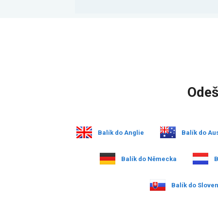
Odeš
Balík do Anglie
Balík do Aus
Balík do Německa
B
Balík do Slove