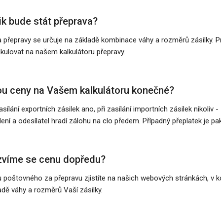
ik bude stát přeprava?
 přepravy se určuje na základě kombinace váhy a rozměrů zásilky. Pro
lkulovat na našem kalkulátoru přepravy.
u ceny na Vašem kalkulátoru konečné?
zasílání exportních zásilek ano, při zasílání importních zásilek nikoli
lení a odesílatel hradí zálohu na clo předem. Případný přeplatek je pak
víme se cenu dopředu?
 poštovného za přepravu zjistíte na našich webových stránkách, v 
adě váhy a rozměrů Vaší zásilky.