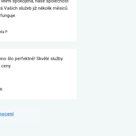
velmi spokojená, naše společnost
vá Vašich služeb již několik měsíců
 funguje.
la P.
no šlo perfektně! Skvělé služby
 ceny.
R.
dnocení