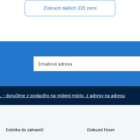
Zobrazit dalších 220 zemí
Emailová adresa
Emailová adresa
L - doručíme z podacího na výdejní místo, z adresy na adresu
Dobírka do zahraničí
Diskuzní fórum