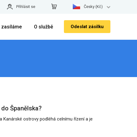
Přihlásit se
Česky (Kč)
 zasíláme
O službě
Odeslat zásilku
o do Španělska?
na Kanárské ostrovy podléhá celnímu řízení a je