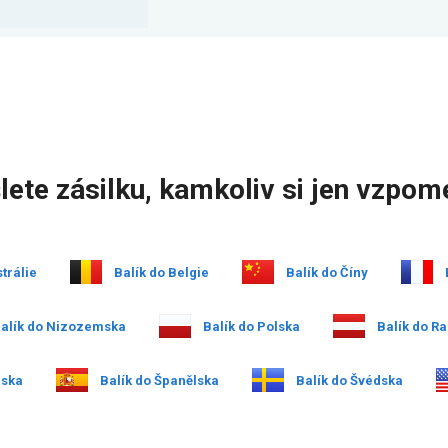
lete zásilku, kamkoliv si jen vzpom
trálie
Balík do Belgie
Balík do Číny
alík do Nizozemska
Balík do Polska
Balík do R
nska
Balík do Španělska
Balík do Švédska