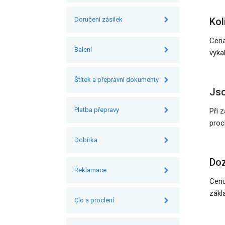
Doručení zásilek
Kol
Cena
Balení
vyka
Štítek a přepravní dokumenty
Jso
Platba přepravy
Při 
proc
Dobírka
Doz
Reklamace
Cenu
zákl
Clo a proclení