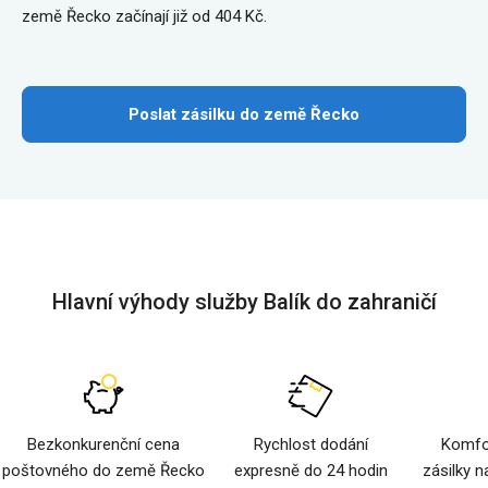
země Řecko začínají již od 404 Kč.
Poslat zásilku do země Řecko
Hlavní výhody služby Balík do zahraničí
Bezkonkurenční cena
Rychlost dodání
Komfor
poštovného do země Řecko
expresně do 24 hodin
zásilky n