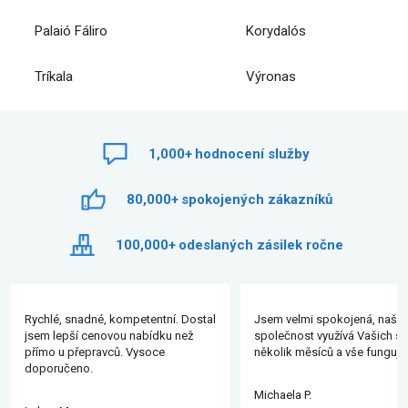
Palaió Fáliro
Korydalós
Tríkala
Výronas
1,000+
hodnocení služby
80,000+
spokojených zákazníků
100,000+
odeslaných zásilek ročne
Rychlé, snadné, kompetentní. Dostal
Jsem velmi spokojená, naše
jsem lepší cenovou nabídku než
společnost využívá Vašich slu
přímo u přepravců. Vysoce
několik měsíců a vše funguje
doporučeno.
Michaela P.