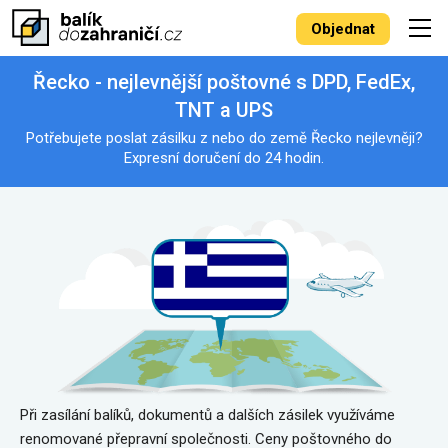
Objednat
Řecko - nejlevnější poštovné s DPD, FedEx,
TNT a UPS
Potřebujete poslat zásilku z nebo do země Řecko nejlevněji?
Expresní doručení do 24 hodin.
Při zasílání balíků, dokumentů a dalších zásilek využíváme
renomované přepravní společnosti. Ceny poštovného do