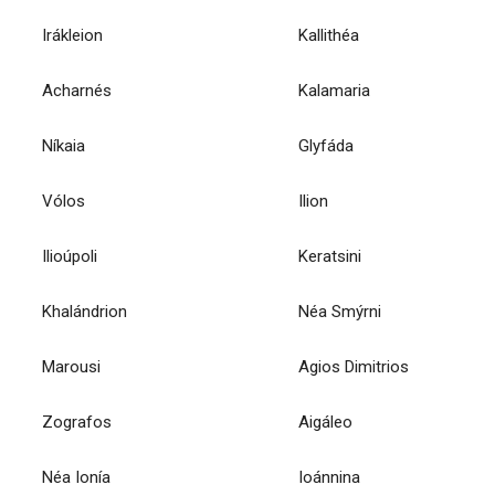
Irákleion
Kallithéa
Acharnés
Kalamaria
Níkaia
Glyfáda
Vólos
Ilion
Ilioúpoli
Keratsini
Khalándrion
Néa Smýrni
Marousi
Agios Dimitrios
Zografos
Aigáleo
Néa Ionía
Ioánnina