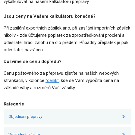
vykalkulovat na našem kalkulátoru přepravy.
Jsou ceny na Vašem kalkulátoru konečné?
Při zasílání exportních zásilek ano, při zasílání importních zásilek
nikoliv - zde účtujeme poplatek za zprostředkování proclení a
odesílatel hradí zálohu na clo předem. Případný přeplatek je pak
odesílateli navrácen.
Dozvíme se cenu dopředu?
Cenu poštovného za přepravu zjistíte na našich webových
stránkách, v kolonce
"ceník"
, kde se Vám vypočítá cena na
základě váhy a rozměrů Vaší zásilky.
Kategorie
Objednání přepravy
Vyzvednutí zásilek