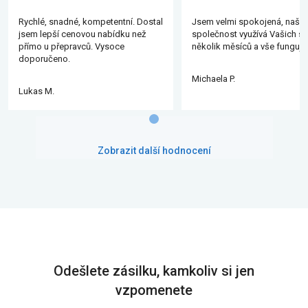
Rychlé, snadné, kompetentní. Dostal
Jsem velmi spokojená, naše
jsem lepší cenovou nabídku než
společnost využívá Vašich slu
přímo u přepravců. Vysoce
několik měsíců a vše funguje
doporučeno.
Michaela P.
Lukas M.
Zobrazit další hodnocení
Odešlete zásilku, kamkoliv si jen
vzpomenete