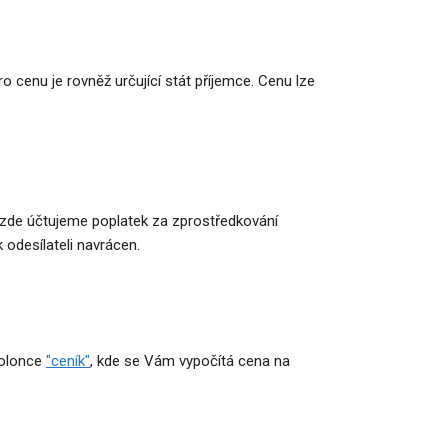
 cenu je rovněž určující stát příjemce. Cenu lze
v - zde účtujeme poplatek za zprostředkování
 odesílateli navrácen.
kolonce
"ceník"
, kde se Vám vypočítá cena na