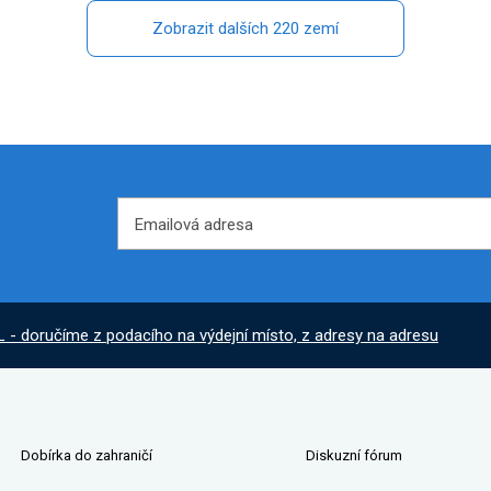
Zobrazit dalších 220 zemí
Emailová adresa
Emailová adresa
L - doručíme z podacího na výdejní místo, z adresy na adresu
Dobírka do zahraničí
Diskuzní fórum