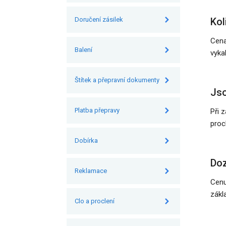
Doručení zásilek
Kol
Cena
Balení
vyka
Štítek a přepravní dokumenty
Jso
Platba přepravy
Při 
proc
Dobírka
Doz
Reklamace
Cenu
zákl
Clo a proclení