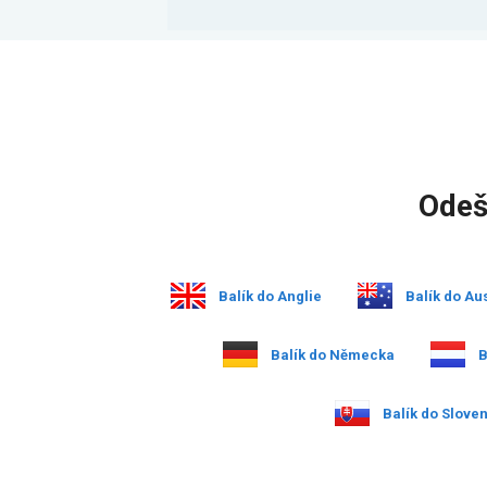
Odeš
Balík do Anglie
Balík do Aus
Balík do Německa
B
Balík do Slove