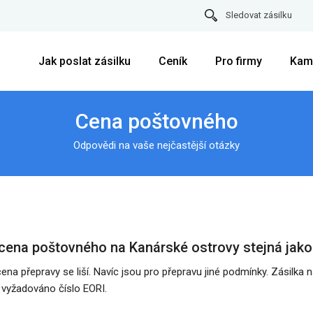
Sledovat zásilku
Jak poslat zásilku
Ceník
Pro firmy
Kam
Cena poštovného
Odpovědi na vaše nejčastější otázky
cena poštovného na Kanárské ostrovy stejná jak
cena přepravy se liší. Navíc jsou pro přepravu jiné podmínky. Zásilka 
 vyžadováno číslo EORI.