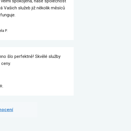
velmi spokojená, naše společnost
vá Vašich služeb již několik měsíců
 funguje.
la P.
no šlo perfektně! Skvělé služby
 ceny.
R.
dnocení