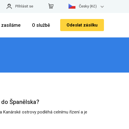
Přihlásit se
Česky (Kč)
 zasíláme
O službě
Odeslat zásilku
o do Španělska?
na Kanárské ostrovy podléhá celnímu řízení a je