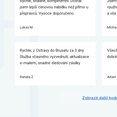
Rychlé, snadné, kompetentní. Dostal
Jsem 
jsem lepší cenovou nabídku než přímo u
využí
přepravců. Vysoce doporučeno.
a vše
Lukas M.
Michae
Rychle, z Ostravy do Bruselu za 3 dny.
Všech
Služba včasného vyzvednutí, aktualizace
dobré
e-mailem, snadné sledování zásilky.
Renata Z.
Artem 
Zobrazit další ho