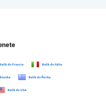
enete
Balík do Francie
Balík do Itálie
akouska
Balík do Řecka
Balík do USA