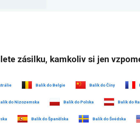
lete zásilku, kamkoliv si jen vzpom
trálie
Balík do Belgie
Balík do Číny
alík do Nizozemska
Balík do Polska
Balík do R
nska
Balík do Španělska
Balík do Švédska