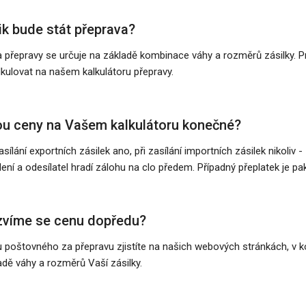
ik bude stát přeprava?
 přepravy se určuje na základě kombinace váhy a rozměrů zásilky. Pro
lkulovat na našem kalkulátoru přepravy.
u ceny na Vašem kalkulátoru konečné?
zasílání exportních zásilek ano, při zasílání importních zásilek nikoli
lení a odesílatel hradí zálohu na clo předem. Případný přeplatek je pak
víme se cenu dopředu?
 poštovného za přepravu zjistíte na našich webových stránkách, v 
adě váhy a rozměrů Vaší zásilky.