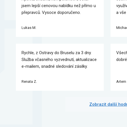
jsem lepší cenovou nabídku než přímo u
využí
přepravců. Vysoce doporučeno.
a vše
Lukas M.
Michae
Rychle, z Ostravy do Bruselu za 3 dny.
Všech
Služba včasného vyzvednutí, aktualizace
dobré
e-mailem, snadné sledování zásilky.
Renata Z.
Artem 
Zobrazit další ho