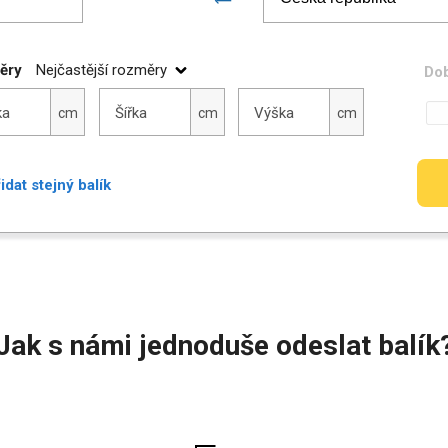
ěry
Nejčastější rozměry
Dob
Šířka
Výška
ka
Šířka
Výška
cm
cm
cm
idat stejný balík
Jak s námi jednoduše odeslat balík