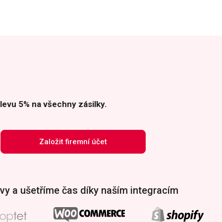
levu 5% na všechny zásilky.
Založit firemní účet
vy a ušetříme čas díky naším integracím