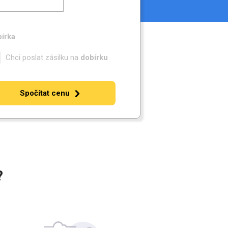
írka
Chci poslat zásilku na
dobírku
Spočítat cenu
?