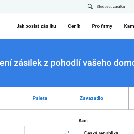
Sledovat zásilku
Jak poslat zásilku
Ceník
Pro firmy
Kam
ení zásilek z pohodlí vašeho dom
Paleta
Zavazadlo
Kam