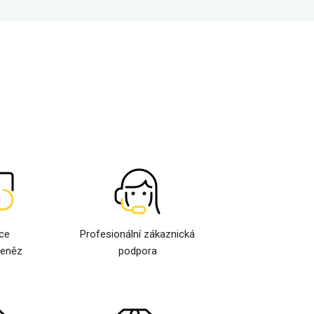
ce
Profesionální zákaznická
peněz
podpora