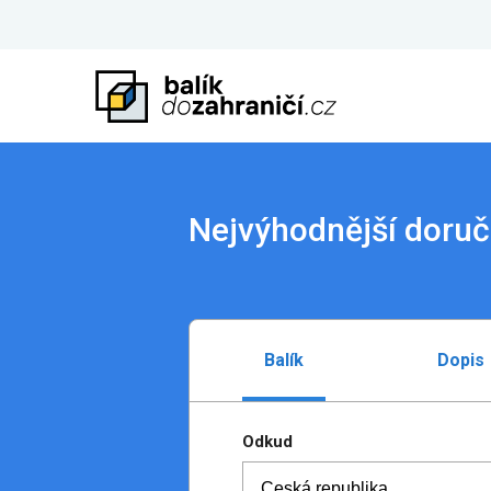
Nejvýhodnější doruč
Balík
Dopis
Odkud