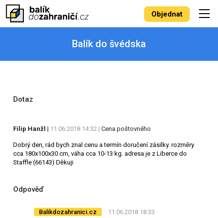
Objednat
Balík do švédska
Dotaz
Filip Hanžl
|
11.06.2018 14:32 |
Cena poštovného
Dobrý den, rád bych znal cenu a termín doručení zásilky. rozměry
cca 180x100x30 cm, váha cca 10-13 kg. adresa je z Liberce do
Staffle (66143) Děkuji
Odpověď
Balikdozahranici.cz
11.06.2018 18:33