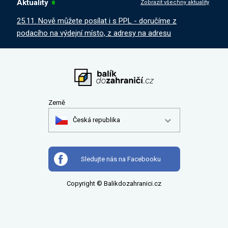
Aktuality
Zobrazit všechny aktuality
25.11. Nově můžete posílat i s PPL - doručíme z
podacího na výdejní místo, z adresy na adresu
Země
Česká republika
Sledujte nás na Facebooku
Copyright © Balikdozahranici.cz