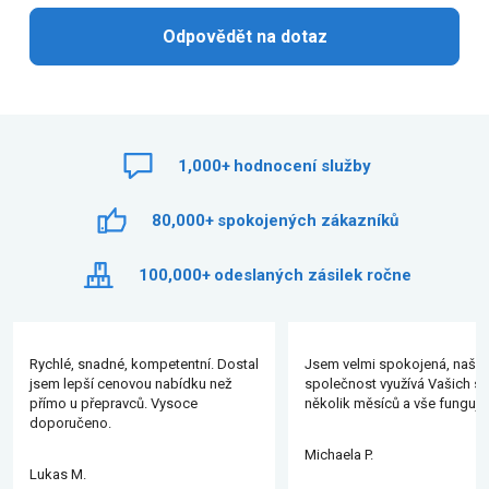
Odpovědět na dotaz
1,000+
hodnocení služby
80,000+
spokojených zákazníků
100,000+
odeslaných zásilek ročne
Rychlé, snadné, kompetentní. Dostal
Jsem velmi spokojená, naše
jsem lepší cenovou nabídku než
společnost využívá Vašich slu
přímo u přepravců. Vysoce
několik měsíců a vše funguje
doporučeno.
Michaela P.
Lukas M.