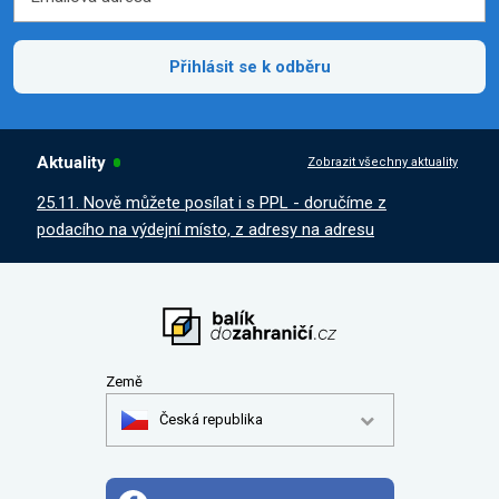
Přihlásit se k odběru
Aktuality
Zobrazit všechny aktuality
25.11. Nově můžete posílat i s PPL - doručíme z
podacího na výdejní místo, z adresy na adresu
Země
Česká republika