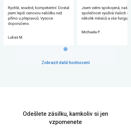
Rychlé, snadné, kompetentní. Dostal
Jsem velmi spokojená, naše
jsem lepší cenovou nabídku než
společnost využívá Vašich slu
přímo u přepravců. Vysoce
několik měsíců a vše funguje
doporučeno.
Michaela P.
Lukas M.
Zobrazit další hodnocení
Odešlete zásilku, kamkoliv si jen
vzpomenete