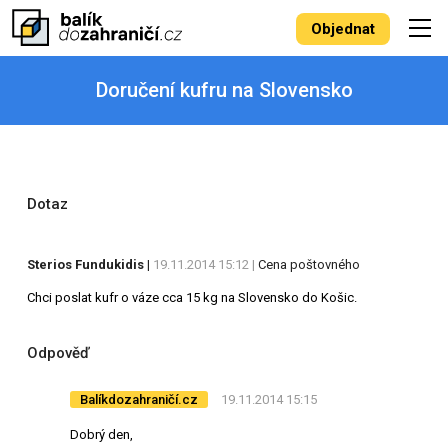
Objednat
Doručení kufru na Slovensko
Dotaz
Sterios Fundukidis
|
19.11.2014 15:12 |
Cena poštovného
Chci poslat kufr o váze cca 15 kg na Slovensko do Košic.
Odpověď
Balíkdozahraničí.cz
19.11.2014 15:15
Dobrý den,