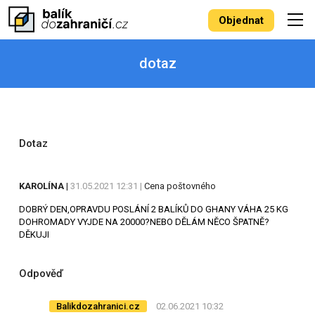
Objednat
dotaz
Dotaz
KAROLÍNA
|
31.05.2021 12:31 |
Cena poštovného
DOBRÝ DEN,OPRAVDU POSLÁNÍ 2 BALÍKŮ DO GHANY VÁHA 25 KG
DOHROMADY VYJDE NA 20000?NEBO DĚLÁM NĚCO ŠPATNĚ?
DĚKUJI
Odpověď
Balikdozahranici.cz
02.06.2021 10:32