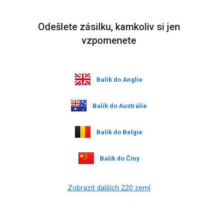
Odešlete zásilku, kamkoliv si jen
vzpomenete
Balík do Anglie
Balík do Austrálie
Balík do Belgie
Balík do Číny
Zobrazit dalších 220 zemí