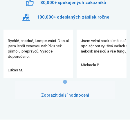
80,000+
spokojených zákazníků
100,000+
odeslaných zásilek ročne
Rychlé, snadné, kompetentní. Dostal
Jsem velmi spokojená, naše
jsem lepší cenovou nabídku než
společnost využívá Vašich slu
přímo u přepravců. Vysoce
několik měsíců a vše funguje
doporučeno.
Michaela P.
Lukas M.
Zobrazit další hodnocení