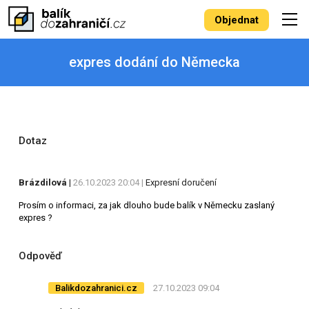
Objednat
expres dodání do Německa
Dotaz
Brázdilová
|
26.10.2023 20:04 |
Expresní doručení
Prosím o informaci, za jak dlouho bude balík v Německu zaslaný
expres ?
Odpověď
Balikdozahranici.cz
27.10.2023 09:04