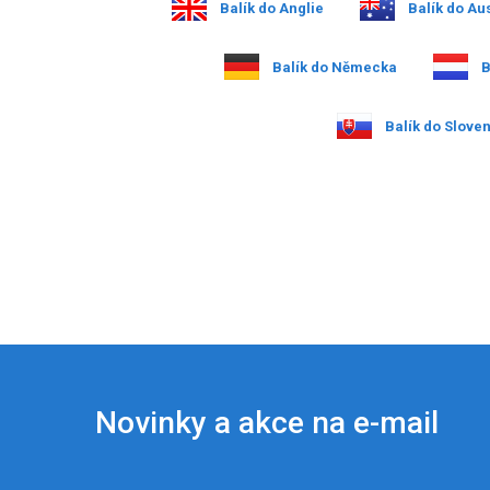
Balík do Anglie
Balík do Aus
Balík do Německa
B
Balík do Slove
Novinky a akce na e-mail