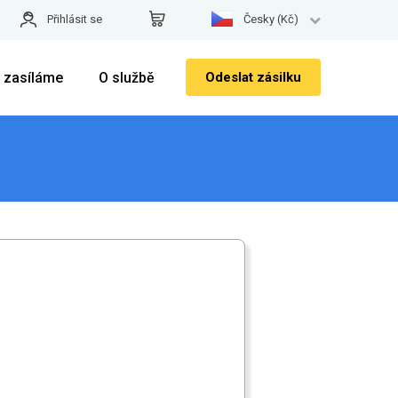
Přihlásit se
Česky (Kč)
 zasíláme
O službě
Odeslat zásilku