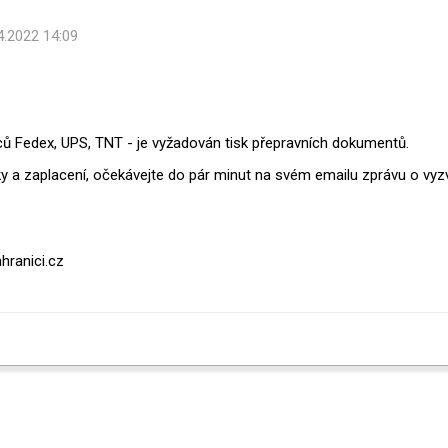
4.2022 14:09
ců Fedex, UPS, TNT - je vyžadován tisk přepravních dokumentů.
y a zaplacení, očekávejte do pár minut na svém emailu zprávu o vyz
hranici.cz