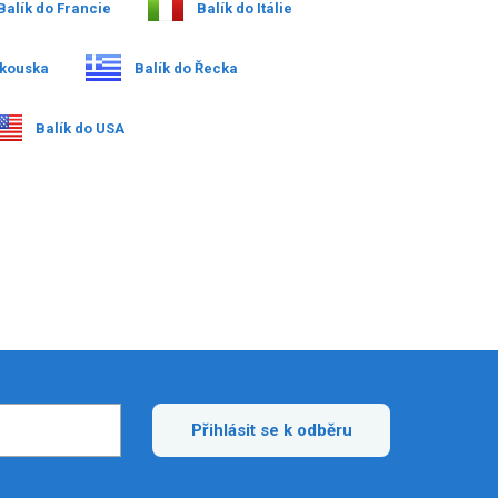
Balík do Francie
Balík do Itálie
akouska
Balík do Řecka
Balík do USA
Přihlásit se k odběru