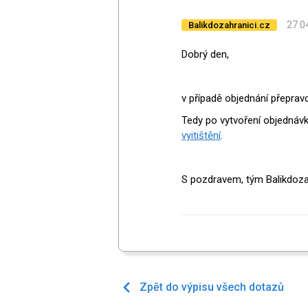
27.0
Balikdozahranici.cz
Dobrý den,
v případě objednání přeprav
Tedy po vytvoření objednávk
vyitištění
.
S pozdravem, tým Balikdoza
Zpět do výpisu všech dotazů