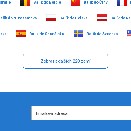
trálie
Balík do Belgie
Balík do Číny
alík do Nizozemska
Balík do Polska
Balík do R
nska
Balík do Španělska
Balík do Švédska
Zobrazit dalších 220 zemí
Emailová adresa
Emailová adresa