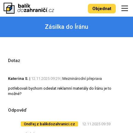
Objednat
Zásilka do Íránu
Dotaz
Katerina S.
|
12.11.2025 09:29 |
Mezninárodní přeprava
potřebovali bychom odeslat reklamní materiály do Íránu je to
možné?
Odpověď
Ondřej z balikdozahranici.cz
12.11.2025 09:59