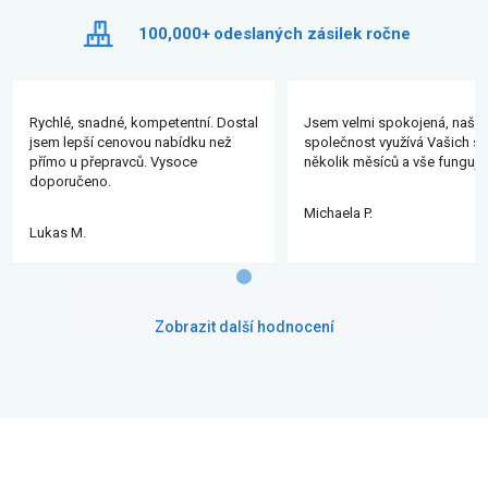
100,000+
odeslaných zásilek ročne
Rychlé, snadné, kompetentní. Dostal
Jsem velmi spokojená, naše
jsem lepší cenovou nabídku než
společnost využívá Vašich slu
přímo u přepravců. Vysoce
několik měsíců a vše funguje
doporučeno.
Michaela P.
Lukas M.
Zobrazit další hodnocení