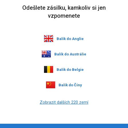
Odešlete zásilku, kamkoliv si jen
vzpomenete
Balík do Anglie
Balík do Austrálie
Balík do Belgie
Balík do Číny
Zobrazit dalších 220 zemí