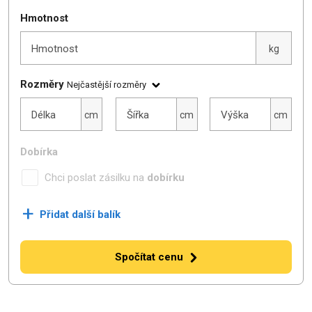
Hmotnost
Hmotnost
kg
Rozměry
Nejčastější rozměry
Délka
Šířka
Výška
Délka
Šířka
Výška
cm
cm
cm
Dobírka
Chci poslat zásilku na
dobírku
+
Přidat další balík
Spočítat cenu