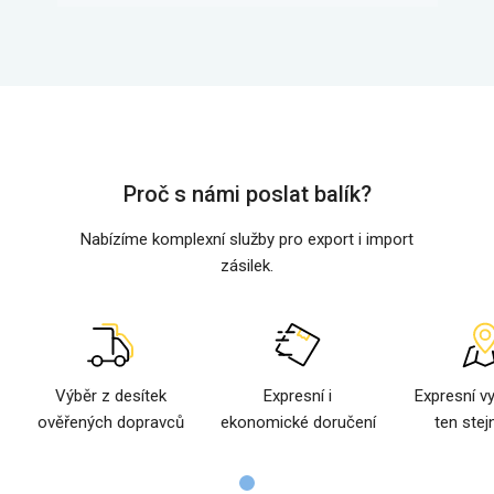
Proč s námi poslat balík?
Nabízíme komplexní služby pro export i import
zásilek.
Výběr z desítek
Expresní i
Expresní v
ověřených dopravců
ekonomické doručení
ten stej