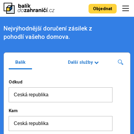
Objednat
Nejvýhodnější doručení zásilek z
pohodlí vašeho domova.
Balík
Další služby
Odkud
Kam