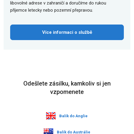
libovolné adrese v zahraničí a doručíme do rukou
příjemce letecky nebo pozemní přepravou.
Více informaci o službě
Odešlete zásilku, kamkoliv si jen
vzpomenete
Balík do Anglie
Balík do Austrálie