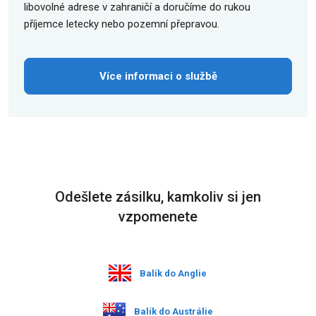
libovolné adrese v zahraničí a doručíme do rukou
příjemce letecky nebo pozemní přepravou.
Více informaci o službě
Odešlete zásilku, kamkoliv si jen
vzpomenete
Balík do Anglie
Balík do Austrálie