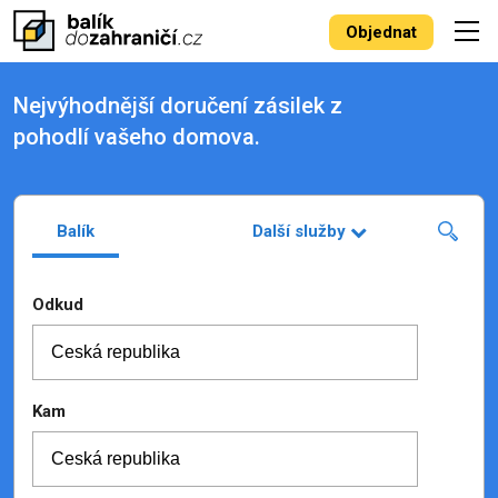
Objednat
Nejvýhodnější doručení zásilek z
pohodlí vašeho domova.
Balík
Další služby
Odkud
Kam