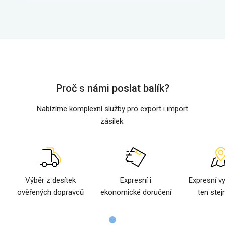
Proč s námi poslat balík?
Nabízíme komplexní služby pro export i import
zásilek.
Výběr z desítek
Expresní i
Expresní v
ověřených dopravců
ekonomické doručení
ten stej