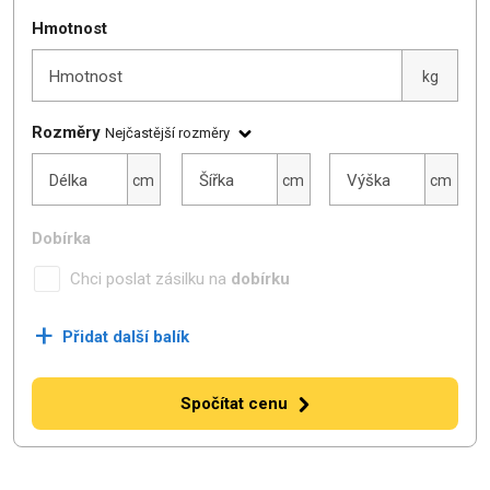
Hmotnost
Hmotnost
kg
Rozměry
Nejčastější rozměry
Délka
Šířka
Výška
Délka
Šířka
Výška
cm
cm
cm
Dobírka
Chci poslat zásilku na
dobírku
+
Přidat další balík
Spočítat cenu