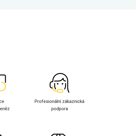
ce
Profesionální zákaznická
peněz
podpora