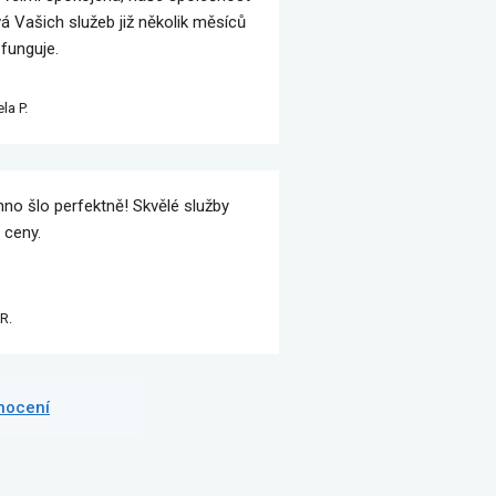
vá Vašich služeb již několik měsíců
 funguje.
la P.
no šlo perfektně! Skvělé služby
 ceny.
R.
dnocení