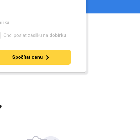
írka
Chci poslat zásilku na
dobírku
Spočítat cenu
?