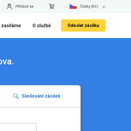
Přihlásit se
Česky (Kč)
 zasíláme
O službě
Odeslat zásilku
ova.
Sledování zásilek