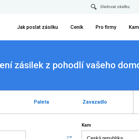
Sledovat zásilku
Jak poslat zásilku
Ceník
Pro firmy
Kam
ení zásilek z pohodlí vašeho dom
Paleta
Zavazadlo
Kam