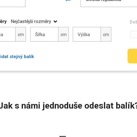
ěry
Nejčastější rozměry
Dob
Šířka
Výška
ka
Šířka
Výška
cm
cm
cm
idat stejný balík
Jak s námi jednoduše odeslat balík