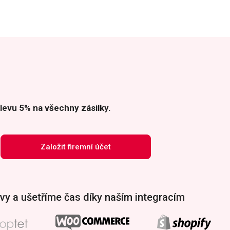
levu 5% na všechny zásilky.
Založit firemní účet
vy a ušetříme čas díky naším integracím