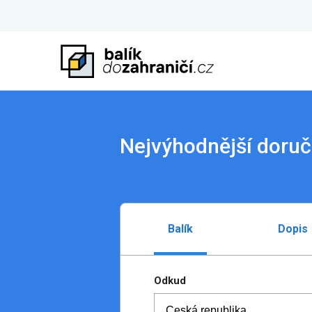
Nejvýhodnější doruč
Balík
Dopis
Odkud