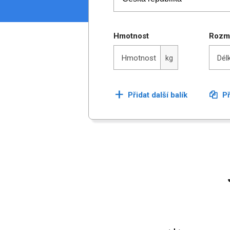
Hmotnost
Rozm
Délka
Hmotnost
Dél
kg
+
Přidat další balík
Př