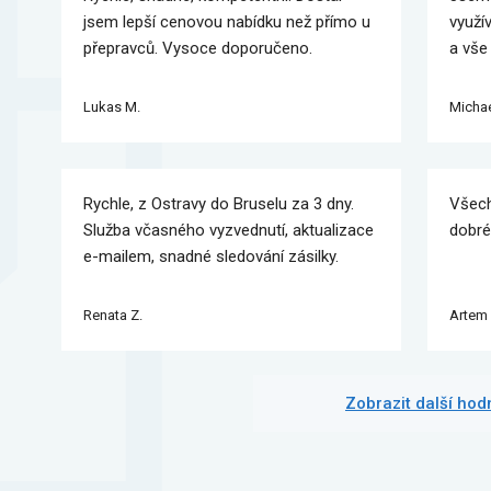
jsem lepší cenovou nabídku než přímo u
využí
přepravců. Vysoce doporučeno.
a vše
Lukas M.
Michae
Rychle, z Ostravy do Bruselu za 3 dny.
Všech
Služba včasného vyzvednutí, aktualizace
dobré
e-mailem, snadné sledování zásilky.
Renata Z.
Artem 
Zobrazit další ho