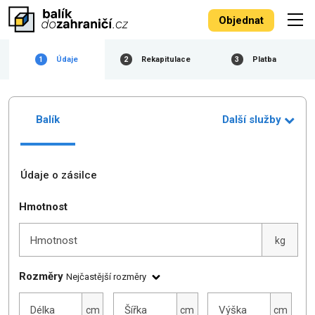
Objednat
Údaje
Rekapitulace
Platba
1
2
3
Balík
Další služby
Údaje o zásilce
Hmotnost
Hmotnost
kg
Rozměry
Nejčastější rozměry
Délka
Šířka
Výška
cm
cm
cm