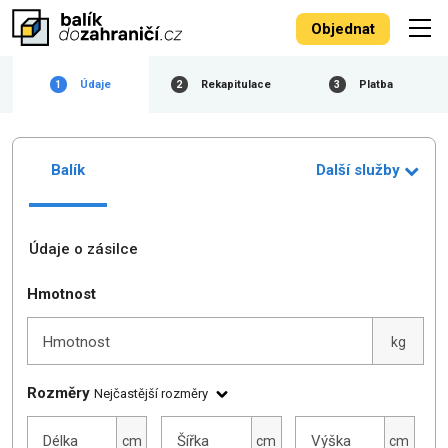
Objednat
Údaje
Rekapitulace
Platba
1
2
3
Balík
Další služby
Údaje o zásilce
Hmotnost
Hmotnost
kg
Rozměry
Nejčastější rozměry
Délka
Šířka
Výška
cm
cm
cm