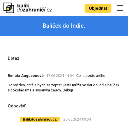
Objednat
Balíček do Indie.
Dotaz
Renata Augustinová
|
17.06.2024 14:04 |
Cena poštovného
Dobrý den, chtěla bych se zeptat, jestlí můžu poslat do Indie balíček
s čokoládama a sypaným čajem. Děkuji
Odpověď
Balikdozahranici.cz
20.06.2024 09:34