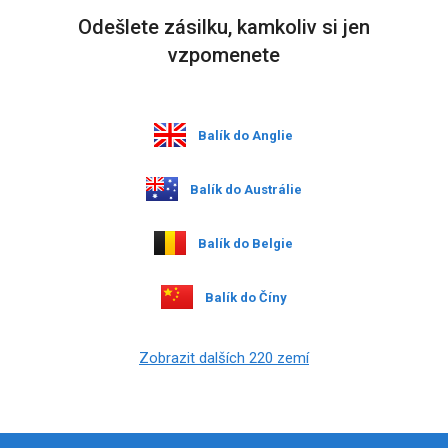
Odešlete zásilku, kamkoliv si jen
vzpomenete
Balík do Anglie
Balík do Austrálie
Balík do Belgie
Balík do Číny
Zobrazit dalších 220 zemí