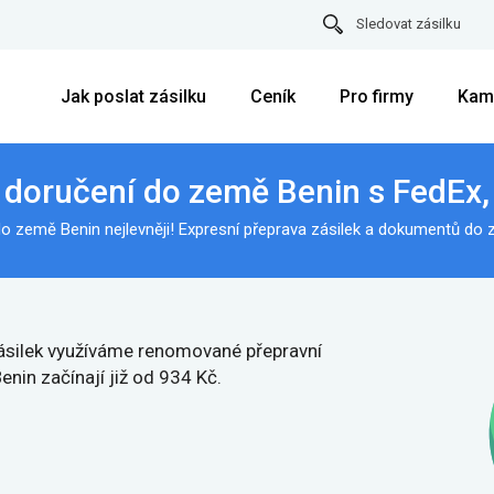
Sledovat zásilku
Jak poslat zásilku
Ceník
Pro firmy
Kam
í doručení do země Benin s FedEx,
o země Benin nejlevněji! Expresní přeprava zásilek a dokumentů do 
 zásilek využíváme renomované přepravní
nin začínají již od 934 Kč.