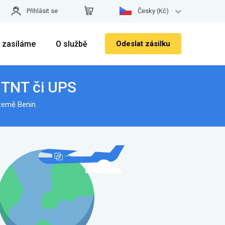
Přihlásit se
Česky (Kč)
 zasíláme
O službě
Odeslat zásilku
 TNT či UPS
země Benin.