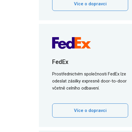
Více o dopravci
FedEx
Prostřednictvím společnosti FedEx lze
odeslat zásilky expresně door-to-door
včetně celního odbavení.
Více o dopravci