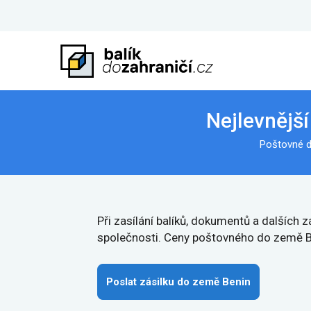
Nejlevnějš
Poštovné d
Při zasílání balíků, dokumentů a dalších
společnosti. Ceny poštovného do země Be
Poslat zásilku do země Benin