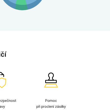
čí
ezpečnost
Pomoc
avy
při proclení zásilky