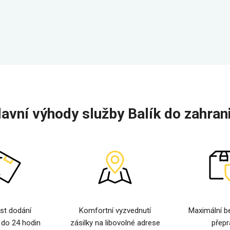
lavní výhody služby Balík do zahrani
st dodání
Komfortní vyzvednutí
Maximální b
 do 24 hodin
zásilky na libovolné adrese
přepr