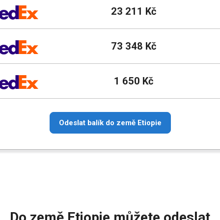
23 211 Kč
73 348 Kč
1 650 Kč
Odeslat balík do země Etiopie
Do země Etiopie můžete odeslat