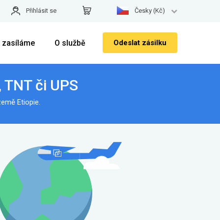
Přihlásit se
Česky (Kč)
 zasíláme
O službě
Odeslat zásilku
, TNT či UPS
země Etiopie.