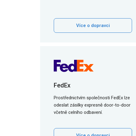
Více o dopravci
FedEx
Prostřednictvím společnosti FedEx lze
odeslat zásilky expresně door-to-door
včetně celního odbavení.
Více o dopravci