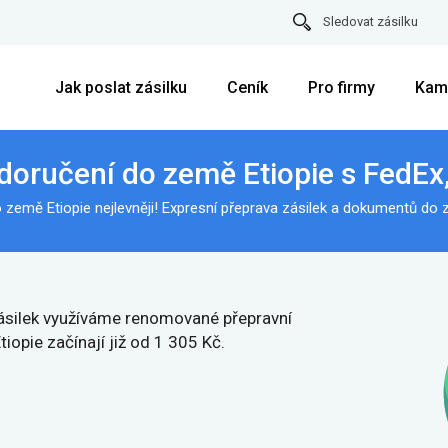
Sledovat zásilku
Jak poslat zásilku
Ceník
Pro firmy
Kam
 doručení do země Etiopie s FedEx
země Etiopie nejlevněji! Expresní přeprava zásilek a dokumentů do 
 zásilek využíváme renomované přepravní
opie začínají již od 1 305 Kč.