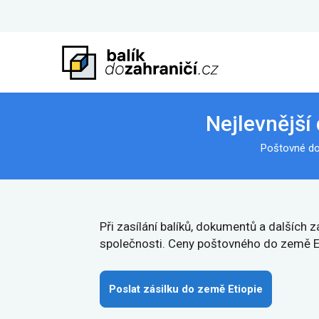
Nejlevnější
Poštovné do 
Při zasílání balíků, dokumentů a dalších
společnosti. Ceny poštovného do země Eti
Poslat zásilku do země Etiopie