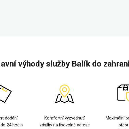
lavní výhody služby Balík do zahrani
st dodání
Komfortní vyzvednutí
Maximální b
 do 24 hodin
zásilky na libovolné adrese
přepr