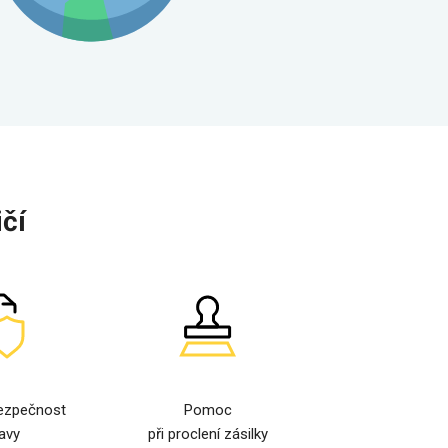
čí
ezpečnost
Pomoc
avy
při proclení zásilky