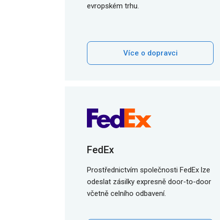
evropském trhu.
Více o dopravci
FedEx
Prostřednictvím společnosti FedEx lze
odeslat zásilky expresně door-to-door
včetně celního odbavení.