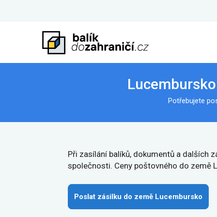
Lucembursko -
Potřebujete po
Při zasílání balíků, dokumentů a dalších
společnosti. Ceny poštovného do země L
Poslat zásilku do země Lucembursko