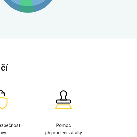
čí
ezpečnost
Pomoc
avy
při proclení zásilky