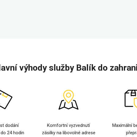
lavní výhody služby Balík do zahrani
st dodání
Komfortní vyzvednutí
Maximální b
 do 24 hodin
zásilky na libovolné adrese
přepr