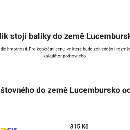
lik stojí balíky do země Lucemburs
 dle hmotnosti. Pro konkrétní cenu, ve které bude zohledněn i rozměr
kalkulátor poštovného.
oštovného do země Lucembursko od
315 Kč