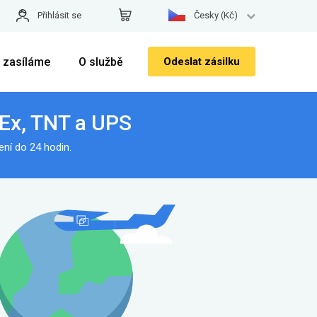
Přihlásit se
Česky (Kč)
 zasíláme
O službě
Odeslat zásilku
dEx, TNT a UPS
ní do 24 hodin.