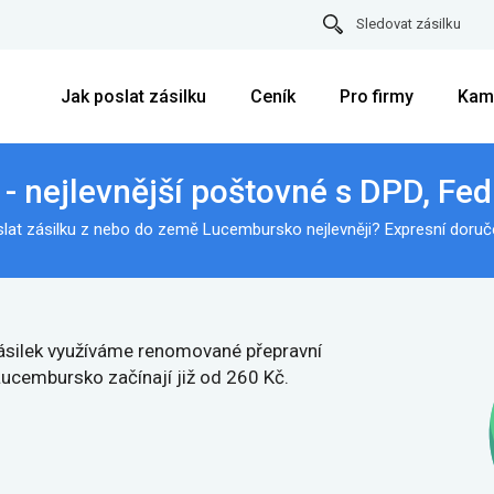
Sledovat zásilku
Jak poslat zásilku
Ceník
Pro firmy
Kam
 nejlevnější poštovné s DPD, Fe
slat zásilku z nebo do země Lucembursko nejlevněji? Expresní doruče
 zásilek využíváme renomované přepravní
ucembursko začínají již od 260 Kč.