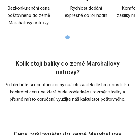
Bezkonkurenční cena
Rychlost dodání
Komfor
poštovného do země
expresně do 24 hodin
zásilky n
Marshallovy ostrovy
Kolik stojí balíky do země Marshallovy
ostrovy?
Prohlédněte si orientační ceny našich zásilek dle hmotnosti. Pro
konkrétní cenu, ve které bude zohledněn i rozměr zásilky a
přesné místo doručení, využijte náš kalkulátor poštovného.
Cena poštovného do země Marshallovy