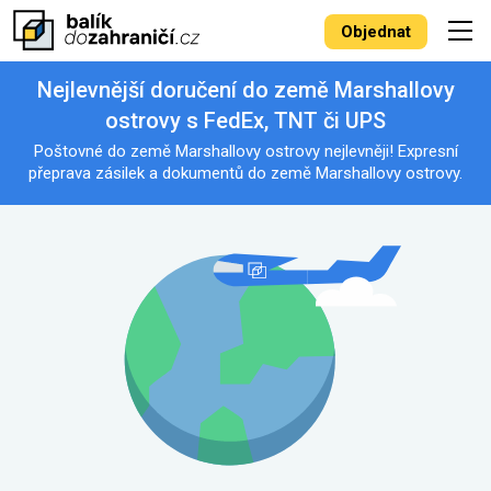
Objednat
Nejlevnější doručení do země Marshallovy
ostrovy s FedEx, TNT či UPS
Poštovné do země Marshallovy ostrovy nejlevněji! Expresní
přeprava zásilek a dokumentů do země Marshallovy ostrovy.