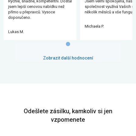
Rychlé, snadné, kompetentní. Dostal
Jsem velmi spokojená, naše
jsem lepší cenovou nabídku než
společnost využívá Vašich slu
přímo u přepravců. Vysoce
několik měsíců a vše funguje
doporučeno.
Michaela P.
Lukas M.
Zobrazit další hodnocení
Odešlete zásilku, kamkoliv si jen
vzpomenete