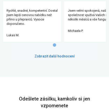
Rychlé, snadné, kompetentní. Dostal
Jsem velmi spokojená, naše
jsem lepší cenovou nabídku než
společnost využívá Vašich slu
přímo u přepravců. Vysoce
několik měsíců a vše funguje
doporučeno.
Michaela P.
Lukas M.
Zobrazit další hodnocení
Odešlete zásilku, kamkoliv si jen
vzpomenete