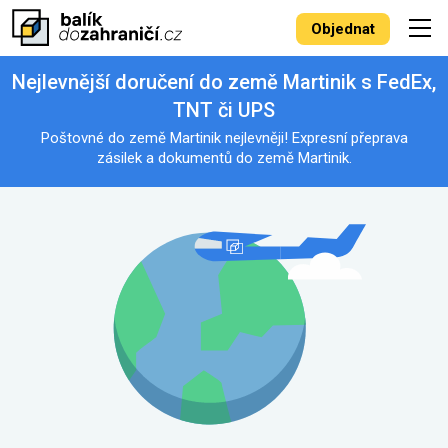
Objednat
Nejlevnější doručení do země Martinik s FedEx,
TNT či UPS
Poštovné do země Martinik nejlevněji! Expresní přeprava
zásilek a dokumentů do země Martinik.