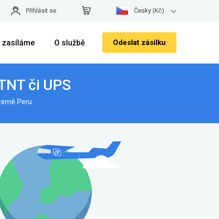
Přihlásit se
Česky (Kč)
 zasíláme
O službě
Odeslat zásilku
 TNT či UPS
země Peru.