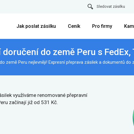
Sledovat zásilku
Jak poslat zásilku
Ceník
Pro firmy
Kam
í doručení do země Peru s FedEx,
do země Peru nejlevněji! Expresní přeprava zásilek a dokumentů do 
 zásilek využíváme renomované přepravní
ru začínají již od 531 Kč.