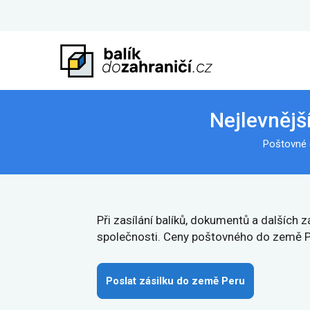
Nejlevnějš
Poštovné 
Při zasílání balíků, dokumentů a dalších
společnosti. Ceny poštovného do země Pe
Poslat zásilku do země Peru