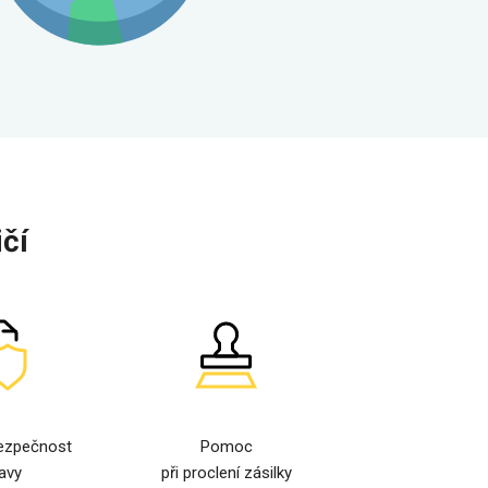
čí
ezpečnost
Pomoc
avy
při proclení zásilky