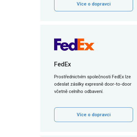
Více o dopravci
FedEx
Prostřednictvím společnosti FedEx lze
odeslat zásilky expresně door-to-door
včetně celního odbavení.
Více o dopravci