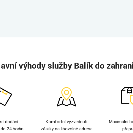
lavní výhody služby Balík do zahrani
st dodání
Komfortní vyzvednutí
Maximální b
 do 24 hodin
zásilky na libovolné adrese
přepr