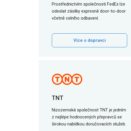
Prostřednictvím společnosti FedEx lze
odeslat zásilky expresně door-to-door
včetně celního odbavení.
Více o dopravci
TNT
Nizozemská společnost TNT je jedním
z nejlépe hodnocených přepravců se
širokou nabídkou doručovacích služeb.