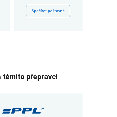
Spočítat poštovné
 těmito přepravci