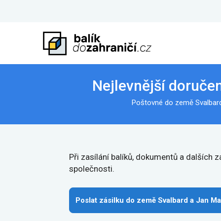
Nejlevnější doruče
Poštovné do země Svalbard 
Při zasílání balíků, dokumentů a dalších
společnosti.
Poslat zásilku do země Svalbard a Jan M