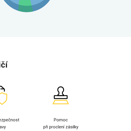
čí
ezpečnost
Pomoc
avy
při proclení zásilky