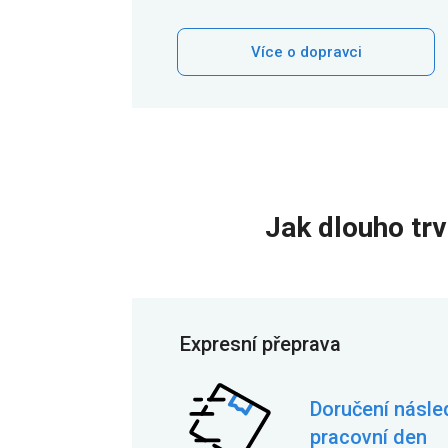
Více o dopravci
Jak dlouho tr
Expresní přeprava
Doručení násled
pracovní den