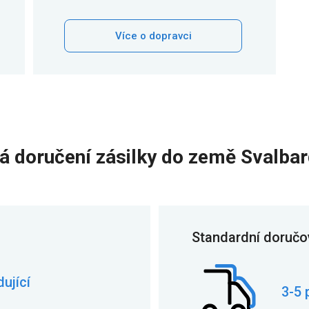
Více o dopravci
vá doručení zásilky do země Svalba
Standardní doručo
ující
3-5 