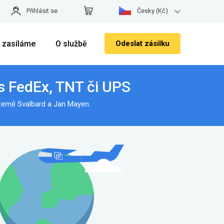
Přihlásit se
Česky (Kč)
 zasíláme
O službě
Odeslat zásilku
s FedEx, TNT či UPS
 země Svalbard a Jan Mayen.