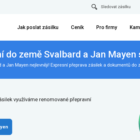
Sledovat zásilku
Jak poslat zásilku
Ceník
Pro firmy
Kam
ní do země Svalbard a Jan Mayen 
a Jan Mayen nejlevněji! Expresní přeprava zásilek a dokumentů do
 zásilek využíváme renomované přepravní
ayen