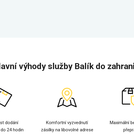
lavní výhody služby Balík do zahrani
st dodání
Komfortní vyzvednutí
Maximální b
 do 24 hodin
zásilky na libovolné adrese
přepr