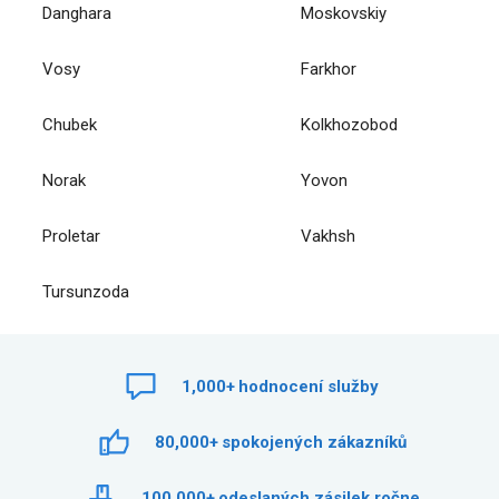
Danghara
Moskovskiy
Vosy
Farkhor
Chubek
Kolkhozobod
Norak
Yovon
Proletar
Vakhsh
Tursunzoda
1,000+
hodnocení služby
80,000+
spokojených zákazníků
100,000+
odeslaných zásilek ročne