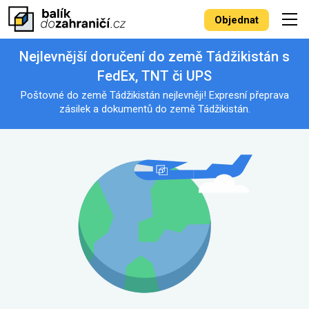
Objednat
Nejlevnější doručení do země Tádžikistán s
FedEx, TNT či UPS
Poštovné do země Tádžikistán nejlevněji! Expresní přeprava
zásilek a dokumentů do země Tádžikistán.