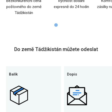
Bezkonkurenční cena
Rychlost dodání
Komfor
poštovného do země
expresně do 24 hodin
zásilky n
Tádžikistán
Do země Tádžikistán můžete odeslat
Balík
Dopis