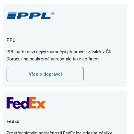
PPL
PPL patří mezi nejvýznamnější přepravce zásilek v ČR.
Doručují na soukromé adresy, ale také do firem.
Více o dopravci
FedEx
Prostřednictvím společnosti FedEx lze odeslat zásilky