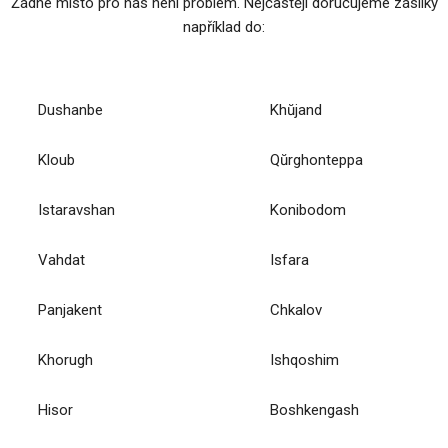
Žádné místo pro nás není problém. Nejčastěji doručujeme zásilky
například do:
Dushanbe
Khŭjand
Kloub
Qŭrghonteppa
Istaravshan
Konibodom
Vahdat
Isfara
Panjakent
Chkalov
Khorugh
Ishqoshim
Hisor
Boshkengash