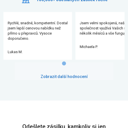
Rychlé, snadné, kompetentní. Dostal
Jsem velmi spokojená, naše
jsem lepší cenovou nabídku než
společnost využívá Vašich slu
přímo u přepravců. Vysoce
několik měsíců a vše funguje
doporučeno.
Michaela P.
Lukas M.
Zobrazit další hodnocení
Odešlete zásilku, kamkoliv si jen