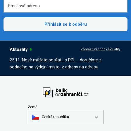
Emailová adresa
Emailová adresa
Přihlásit se k odběru
Aktuality
Zobrazit všechny aktuality
25.11. Nově můžete posílat i s PPL - doručíme z
podacího na výdejní místo, z adresy na adresu
Země
Česká republika