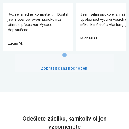
Rychlé, snadné, kompetentní. Dostal
Jsem velmi spokojená, naše
jsem lepší cenovou nabídku než
společnost využívá Vašich slu
přímo u přepravců. Vysoce
několik měsíců a vše funguje
doporučeno.
Michaela P.
Lukas M.
Zobrazit další hodnocení
Odešlete zásilku, kamkoliv si jen
vzpomenete