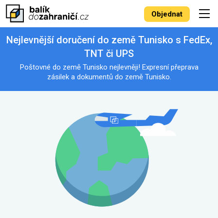
Objednat
Nejlevnější doručení do země Tunisko s FedEx,
TNT či UPS
Poštovné do země Tunisko nejlevněji! Expresní přeprava
zásilek a dokumentů do země Tunisko.