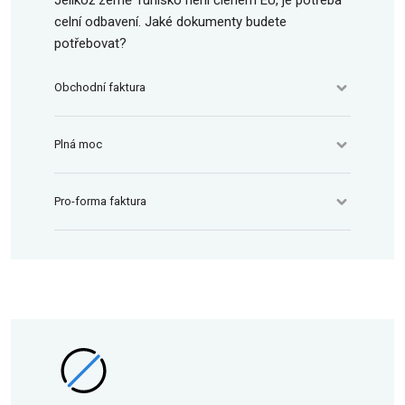
Jelikož země Tunisko není členem EU, je potřeba
celní odbavení. Jaké dokumenty budete
potřebovat?
Obchodní faktura
Plná moc
Pro-forma faktura